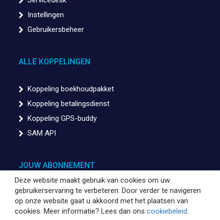
Servicedesk
Instellingen
Gebruikersbeheer
ALLE KOPPELINGEN
Koppeling boekhoudpakket
Koppeling betalingsdienst
Koppeling GPS-buddy
SAM API
JOUW ABONNEMENT
Deze website maakt gebruik van cookies om uw
gebruikerservaring te verbeteren. Door verder te navigeren
Factuurgegevens
op onze website gaat u akkoord met het plaatsen van
SAM opzeggen
cookies. Meer informatie? Lees dan ons
cookiebeleid
.