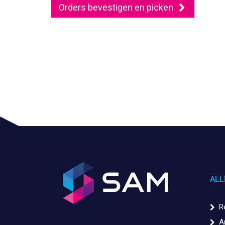
Orders bevestigen en picken
ALL
R
A