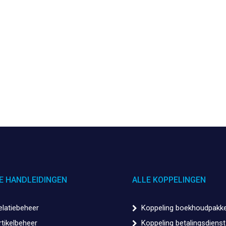
E HANDLEIDINGEN
ALLE KOPPELINGEN
elatiebeheer
Koppeling boekhoudpakk
rtikelbeheer
Koppeling betalingsdienst