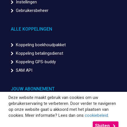
Instellingen
Gebruikersbeheer
ALLE KOPPELINGEN
Koppeling boekhoudpakket
Koppeling betalingsdienst
Koppeling GPS-buddy
SAM API
JOUW ABONNEMENT
Deze website maakt gebruik van cookies om uw
gebruikerservaring te verbeteren. Door verder te navigeren
Factuurgegevens
op onze website gaat u akkoord met het plaatsen van
SAM opzeggen
cookies. Meer informatie? Lees dan ons
cookiebeleid
.
Algemene Verordening Gegevensbescherming
Sluiten