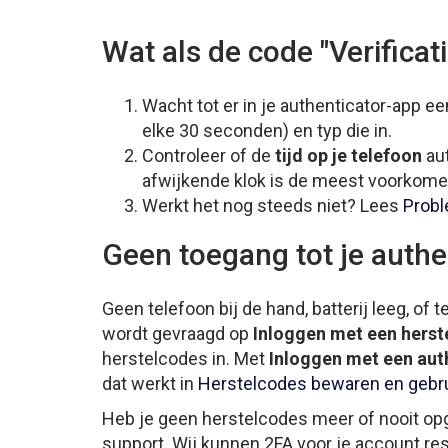
Wat als de code "Verificat
Wacht tot er in je authenticator-app e
elke 30 seconden) en typ die in.
Controleer of de
tijd op je telefoon
aut
afwijkende klok is de meest voorkome
Werkt het nog steeds niet? Lees
Probl
Geen toegang tot je authe
Geen telefoon bij de hand, batterij leeg, of 
wordt gevraagd op
Inloggen met een herst
herstelcodes in. Met
Inloggen met een aut
dat werkt in
Herstelcodes bewaren en gebr
Heb je geen herstelcodes meer of nooit o
support. Wij kunnen 2FA voor je account res