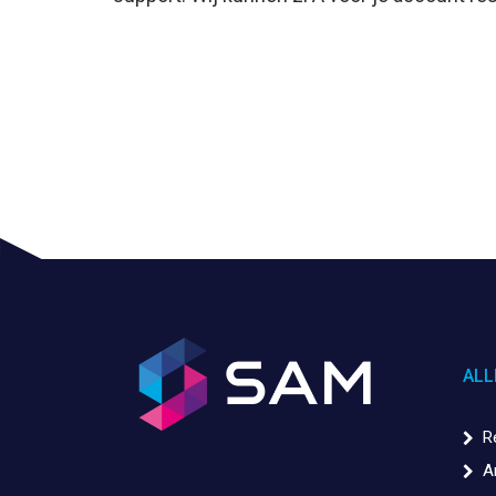
ALL
R
A