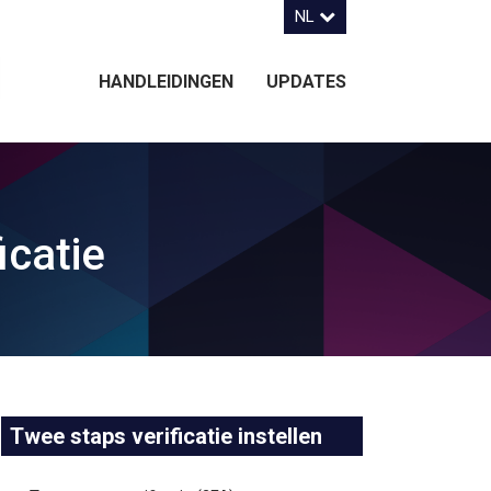
NL
HANDLEIDINGEN
UPDATES
icatie
Twee staps verificatie instellen