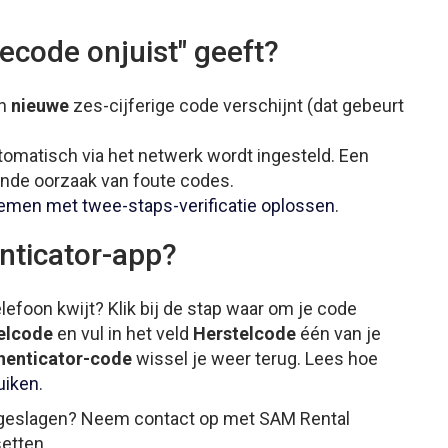
iecode onjuist" geeft?
en
nieuwe
zes-cijferige code verschijnt (dat gebeurt
omatisch via het netwerk wordt ingesteld. Een
nde oorzaak van foute codes.
emen met twee-staps-verificatie oplossen
.
nticator-app?
telefoon kwijt? Klik bij de stap waar om je code
elcode
en vul in het veld
Herstelcode
één van je
henticator-code
wissel je weer terug. Lees hoe
uiken
.
pgeslagen? Neem contact op met SAM Rental
etten.