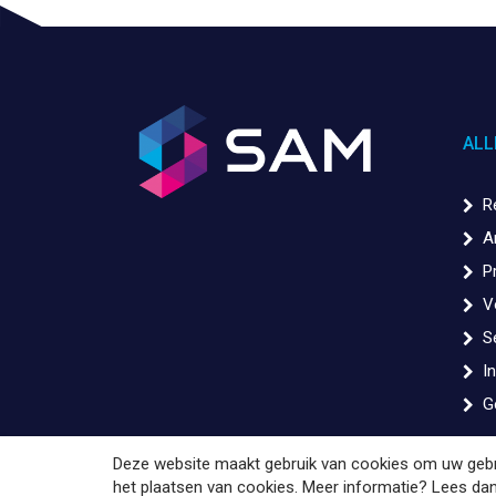
ALL
R
A
P
V
S
In
G
Deze website maakt gebruik van cookies om uw gebru
het plaatsen van cookies. Meer informatie? Lees d