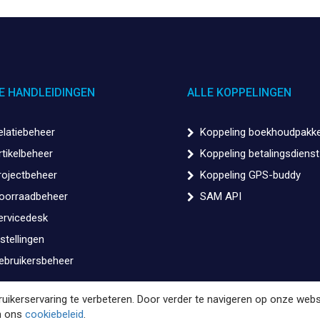
E HANDLEIDINGEN
ALLE KOPPELINGEN
elatiebeheer
Koppeling boekhoudpakk
rtikelbeheer
Koppeling betalingsdienst
rojectbeheer
Koppeling GPS-buddy
oorraadbeheer
SAM API
ervicedesk
stellingen
ebruikersbeheer
ikerservaring te verbeteren. Door verder te navigeren op onze webs
an ons
cookiebeleid
.